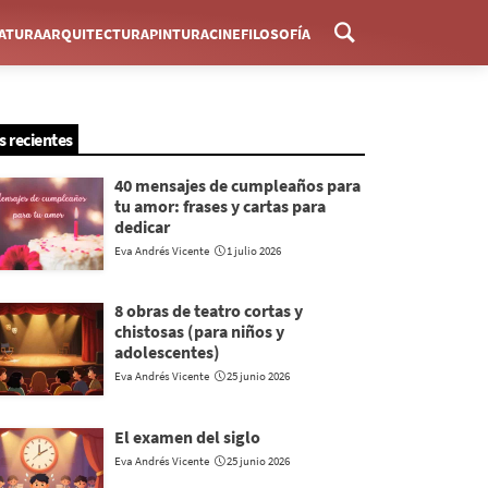
RATURA
ARQUITECTURA
PINTURA
CINE
FILOSOFÍA
Menú
s recientes
40 mensajes de cumpleaños para
tu amor: frases y cartas para
dedicar
Eva Andrés Vicente
1 julio 2026
8 obras de teatro cortas y
chistosas (para niños y
adolescentes)
Eva Andrés Vicente
25 junio 2026
El examen del siglo
Eva Andrés Vicente
25 junio 2026