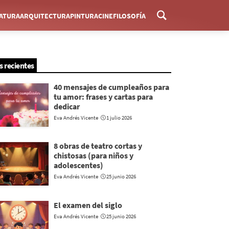
RATURA
ARQUITECTURA
PINTURA
CINE
FILOSOFÍA
Menú
s recientes
40 mensajes de cumpleaños para
tu amor: frases y cartas para
dedicar
Eva Andrés Vicente
1 julio 2026
8 obras de teatro cortas y
chistosas (para niños y
adolescentes)
Eva Andrés Vicente
25 junio 2026
El examen del siglo
Eva Andrés Vicente
25 junio 2026