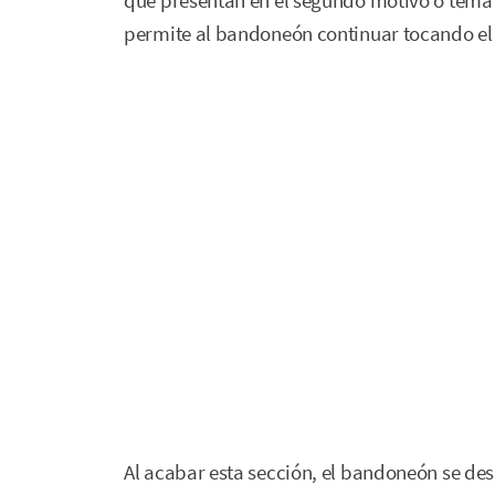
que presentan en el segundo motivo o tema 
permite al bandoneón continuar tocando el
Al acabar esta sección, el bandoneón se de