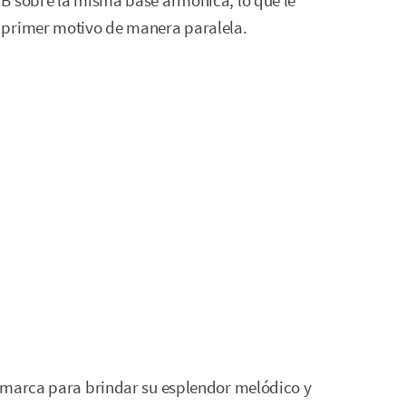
B sobre la misma base armónica, lo que le
 primer motivo de manera paralela.
smarca para brindar su esplendor melódico y