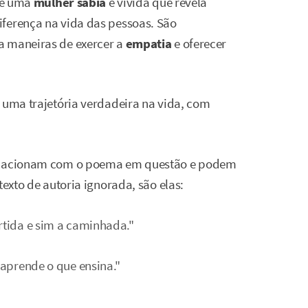
de uma
mulher sábia
e vivida que revela
iferença na vida das pessoas. São
a maneiras de exercer a
empatia
e oferecer
r uma trajetória verdadeira na vida, com
relacionam com o poema em questão e podem
texto de autoria ignorada, são elas:
rtida e sim a caminhada."
 aprende o que ensina."