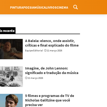
PINTURA
POESIA
MÚSICA
LIVROS
CINEMA
Menu
is recente
A Baleia: elenco, onde assistir,
críticas e final explicado do filme
Equipe Editorial
11 março 2026
Imagine, de John Lennon:
significado e tradução da música
11 março 2026
5 filmes e programas de TV de
Nicholas Galitzine que você
precisa ver