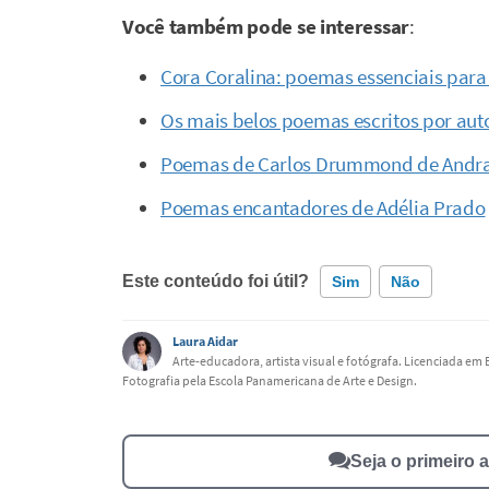
Você também pode se interessar
:
Cora Coralina: poemas essenciais par
Os mais belos poemas escritos por auto
Poemas de Carlos Drummond de Andr
Poemas encantadores de Adélia Prado
Este conteúdo foi útil?
Sim
Não
Laura Aidar
Este conteúdo contém informação incorreta
Arte-educadora, artista visual e fotógrafa. Licenciada em
Fotografia pela Escola Panamericana de Arte e Design.
Este conteúdo não tem a informação que procuro
Outro
Seja o primeiro 