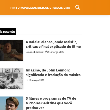
PINTURA
POESIA
MÚSICA
LIVROS
CINEMA
Menu
is recente
A Baleia: elenco, onde assistir,
críticas e final explicado do filme
Equipe Editorial
11 março 2026
Imagine, de John Lennon:
significado e tradução da música
11 março 2026
5 filmes e programas de TV de
Nicholas Galitzine que você
precisa ver