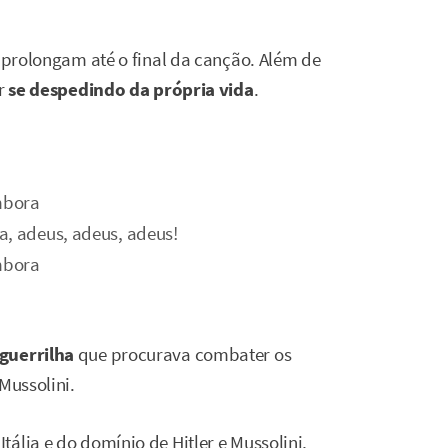
e prolongam até o final da canção. Além de
r
se despedindo da própria vida
.
mbora
a, adeus, adeus, adeus!
mbora
guerrilha
que procurava combater os
Mussolini.
ália e do domínio de Hitler e Mussolini,