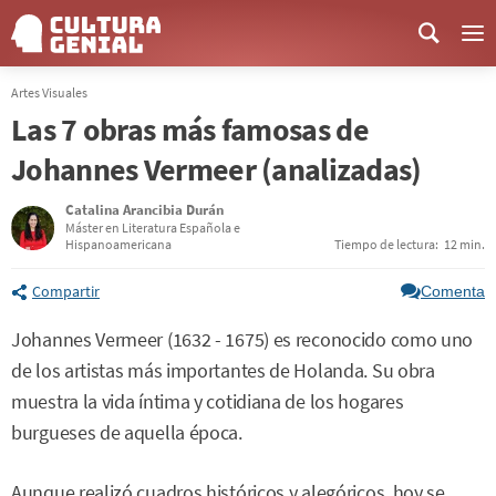
Me
Artes Visuales
Las 7 obras más famosas de
Johannes Vermeer (analizadas)
Catalina Arancibia Durán
Máster en Literatura Española e
Hispanoamericana
Tiempo de lectura:
12 min.
Compartir
Comenta
Johannes Vermeer (1632 - 1675) es reconocido como uno
de los artistas más importantes de Holanda. Su obra
muestra la vida íntima y cotidiana de los hogares
burgueses de aquella época.
Aunque realizó cuadros históricos y alegóricos, hoy se