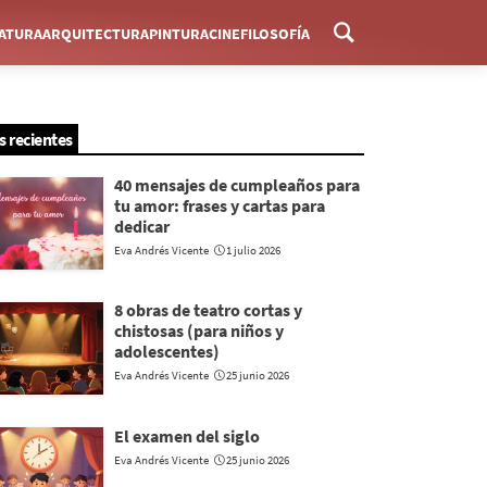
RATURA
ARQUITECTURA
PINTURA
CINE
FILOSOFÍA
Menú
s recientes
40 mensajes de cumpleaños para
tu amor: frases y cartas para
dedicar
Eva Andrés Vicente
1 julio 2026
8 obras de teatro cortas y
chistosas (para niños y
adolescentes)
Eva Andrés Vicente
25 junio 2026
El examen del siglo
Eva Andrés Vicente
25 junio 2026