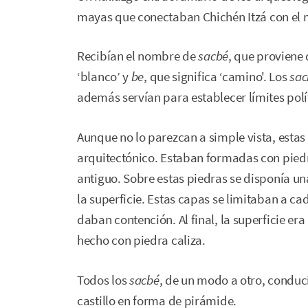
mayas que conectaban Chichén Itzá con el
Recibían el nombre de
sacbé
, que proviene
‘blanco’ y
be
, que significa ‘camino'. Los
sac
además servían para establecer límites polí
Aunque no lo parezcan a simple vista, esta
arquitectónico. Estaban formadas con pied
antiguo. Sobre estas piedras se disponía u
la superficie. Estas capas se limitaban a 
daban contención. Al final, la superficie er
hecho con piedra caliza.
Todos los
sacbé
, de un modo a otro, conducí
castillo en forma de pirámide.