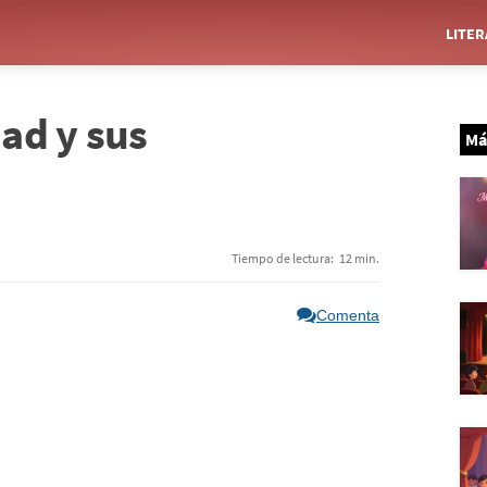
LITE
dad y sus
Má
Tiempo de lectura:
12 min.
Comenta