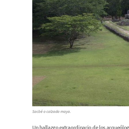
Sacbé
o calzada maya.
Un hallazgo extraordinario de los arqueólog