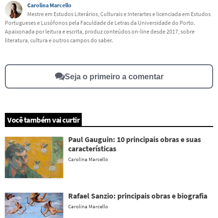
Carolina Marcello
Este conteúdo contém informação incorreta
Mestre em Estudos Literários, Culturais e Interartes e licenciada em Estudos
Portugueses e Lusófonos pela Faculdade de Letras da Universidade do Porto.
Este conteúdo não tem a informação que procuro
Apaixonada por leitura e escrita, produz conteúdos on-line desde 2017, sobre
literatura, cultura e outros campos do saber.
Outro
Seja o primeiro a comentar
Você também vai curtir
Paul Gauguin: 10 principais obras e suas
características
Carolina Marcello
Rafael Sanzio: principais obras e biografia
Carolina Marcello