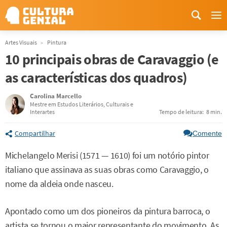
Me
Artes Visuais
Pintura
10 principais obras de Caravaggio (e
as características dos quadros)
Carolina Marcello
Mestre em Estudos Literários, Culturais e
Interartes
Tempo de leitura:
8 min.
Compartilhar
Comente
Michelangelo Merisi (1571 — 1610) foi um notório pintor
italiano que assinava as suas obras como Caravaggio, o
nome da aldeia onde nasceu.
Apontado como um dos pioneiros da pintura barroca, o
artista se tornou o maior representante do movimento. As