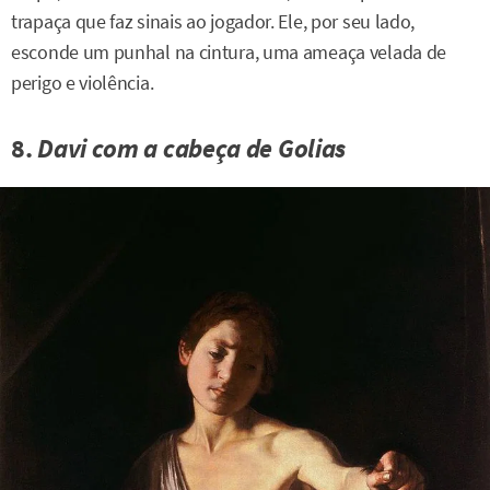
trapaça que faz sinais ao jogador. Ele, por seu lado,
esconde um punhal na cintura, uma ameaça velada de
perigo e violência.
8.
Davi com a cabeça de Golias