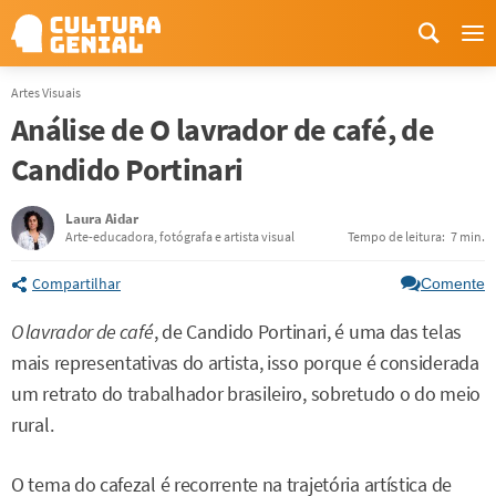
Me
Artes Visuais
Análise de O lavrador de café, de
Candido Portinari
Laura Aidar
Arte-educadora, fotógrafa e artista visual
Tempo de leitura:
7 min.
Compartilhar
Comente
O lavrador de café
, de Candido Portinari, é uma das telas
mais representativas do artista, isso porque é considerada
um retrato do trabalhador brasileiro, sobretudo o do meio
rural.
O tema do cafezal é recorrente na trajetória artística de