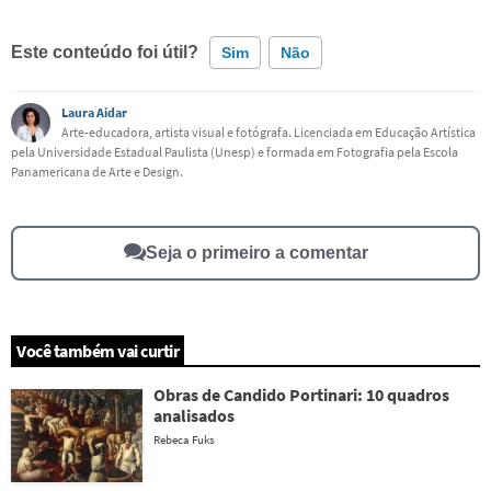
Este conteúdo foi útil?
Sim
Não
Laura Aidar
Este conteúdo contém informação incorreta
Arte-educadora, artista visual e fotógrafa. Licenciada em Educação Artística
pela Universidade Estadual Paulista (Unesp) e formada em Fotografia pela Escola
Este conteúdo não tem a informação que procuro
Panamericana de Arte e Design.
Outro
Seja o primeiro a comentar
Você também vai curtir
Obras de Candido Portinari: 10 quadros
analisados
Rebeca Fuks