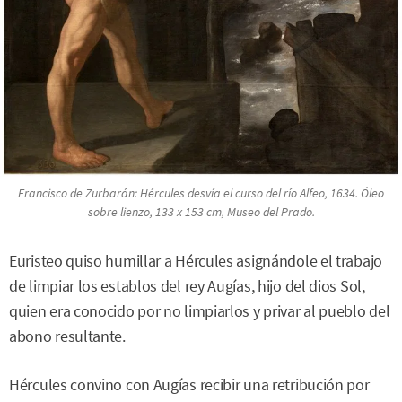
Francisco de Zurbarán:
Hércules desvía el curso del río Alfeo
, 1634. Óleo
sobre lienzo, 133 x 153 cm, Museo del Prado.
Euristeo quiso humillar a Hércules asignándole el trabajo
de limpiar los establos del rey Augías, hijo del dios Sol,
quien era conocido por no limpiarlos y privar al pueblo del
abono resultante.
Hércules convino con Augías recibir una retribución por